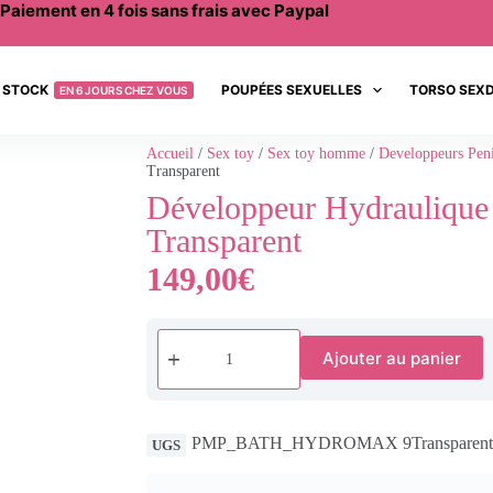
Paiement en 4 fois sans frais avec Paypal
 STOCK
POUPÉES SEXUELLES
TORSO SEX
EN 6 JOURS CHEZ VOUS
Accueil
/
Sex toy
/
Sex toy homme
/
Developpeurs Pen
Transparent
Développeur Hydrauliq
Transparent
149,00
€
Ajouter au panier
PMP_BATH_HYDROMAX 9Transparent
UGS