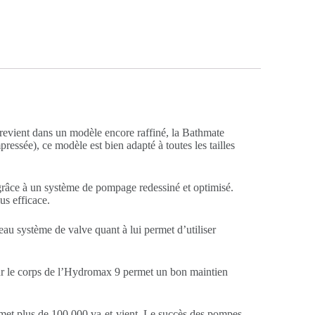
revient dans un modèle encore raffiné, la Bathmate
sée), ce modèle est bien adapté à toutes les tailles
âce à un système de pompage redessiné et optimisé.
us efficace.
eau système de valve quant à lui permet d’utiliser
 sur le corps de l’Hydromax 9 permet un bon maintien
rmet plus de 100.000 va-et-vient. Le succès des pompes