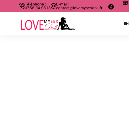
Téléphone :
E-mail :
07.56.94.98.18
contact@lovemysexdoll.fr
EN