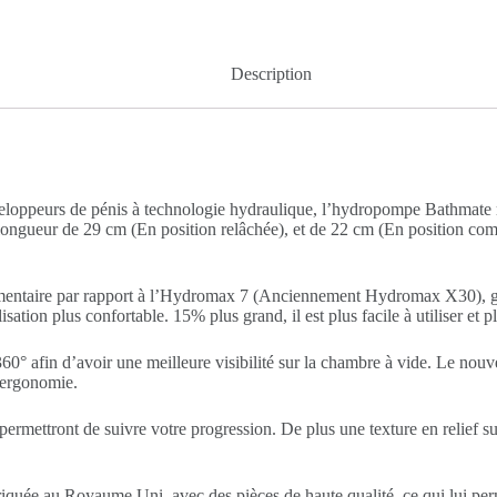
Description
veloppeurs de pénis à technologie hydraulique, l’hydropompe Bathmate 
ur de 29 cm (En position relâchée), et de 22 cm (En position compres
entaire par rapport à l’Hydromax 7 (Anciennement Hydromax X30), gr
tion plus confortable. 15% plus grand, il est plus facile à utiliser et pl
60° afin d’avoir une meilleure visibilité sur la chambre à vide. Le nouv
 ergonomie.
permettront de suivre votre progression. De plus une texture en relief
iquée au Royaume Uni, avec des pièces de haute qualité, ce qui lui pe